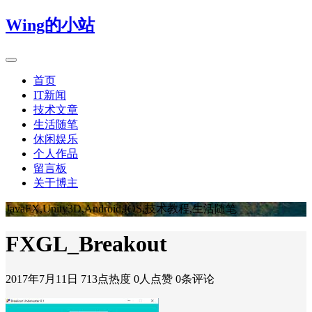
Wing的小站
首页
IT新闻
技术文章
生活随笔
休闲娱乐
个人作品
留言板
关于博主
JavaFX,Unity3D,Android,IOS,技术教程,生活随笔
FXGL_Breakout
2017年7月11日
713点热度
0人点赞
0条评论