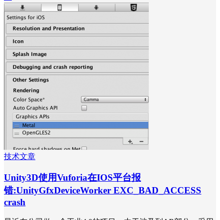
技术文章
Unity3D使用Vuforia在IOS平台报
错:UnityGfxDeviceWorker EXC_BAD_ACCESS
crash