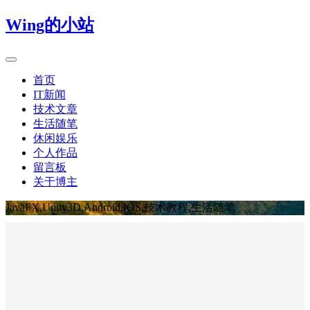
Wing的小站
首页
IT新闻
技术文章
生活随笔
休闲娱乐
个人作品
留言板
关于博主
JavaFX,Unity3D,Android,IOS,技术教程,生活随笔