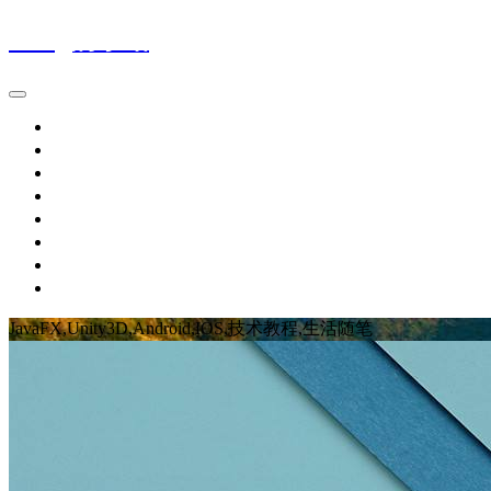
Wing的小站
首页
IT新闻
技术文章
生活随笔
休闲娱乐
个人作品
留言板
关于博主
JavaFX,Unity3D,Android,IOS,技术教程,生活随笔