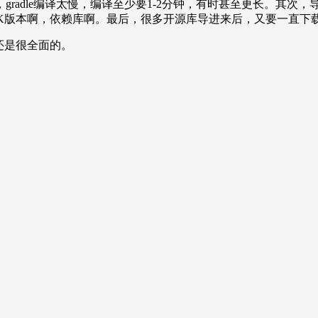
adle编译太慢，编译至少要1-2分钟，有时甚至更长。其次，导
ols版本啊，SDK版本啊，依赖库啊。最后，很多开源库导进来后，又要
都还是很全面的。