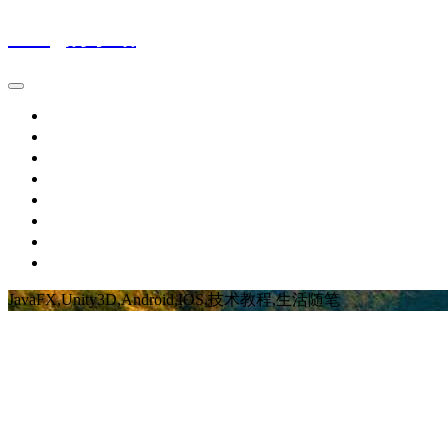
Wing的小站
首页
IT新闻
技术文章
生活随笔
休闲娱乐
个人作品
留言板
关于博主
JavaFX,Unity3D,Android,IOS,技术教程,生活随笔