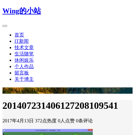
Wing的小站
首页
IT新闻
技术文章
生活随笔
休闲娱乐
个人作品
留言板
关于博主
JavaFX,Unity3D,Android,IOS,技术教程,生活随笔
201407231406127208109541
2017年4月13日
372点热度
0人点赞
0条评论