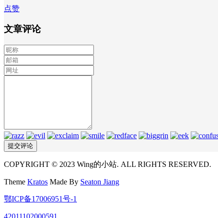
点赞
文章评论
COPYRIGHT © 2023 Wing的小站. ALL RIGHTS RESERVED.
Theme
Kratos
Made By
Seaton Jiang
鄂ICP备17006951号-1
42011102000591