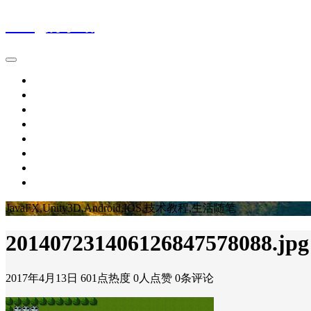
Wing的小站
首页
IT新闻
技术文章
生活随笔
休闲娱乐
个人作品
留言板
关于博主
JavaFX,Unity3D,Android,IOS,技术教程,生活随笔
201407231406126847578088.jpg
2017年4月13日
601点热度
0人点赞
0条评论