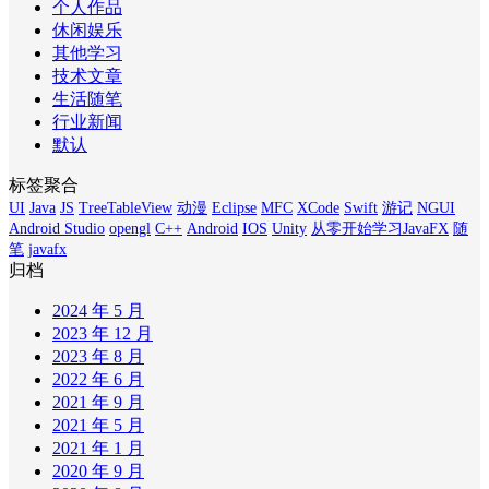
个人作品
休闲娱乐
其他学习
技术文章
生活随笔
行业新闻
默认
标签聚合
UI
Java
JS
TreeTableView
动漫
Eclipse
MFC
XCode
Swift
游记
NGUI
Android Studio
opengl
C++
Android
IOS
Unity
从零开始学习JavaFX
随
笔
javafx
归档
2024 年 5 月
2023 年 12 月
2023 年 8 月
2022 年 6 月
2021 年 9 月
2021 年 5 月
2021 年 1 月
2020 年 9 月