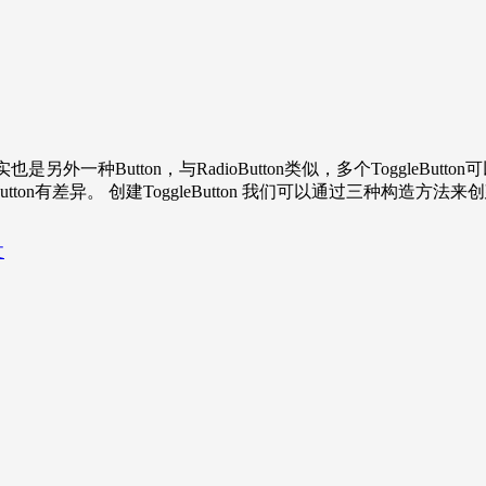
实也是另外一种Button，与RadioButton类似，多个ToggleButto
有差异。 创建ToggleButton 我们可以通过三种构造方法来创建ToggleB
文