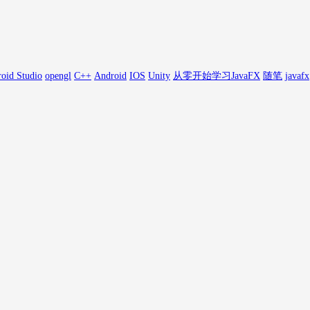
oid Studio
opengl
C++
Android
IOS
Unity
从零开始学习JavaFX
随笔
javafx