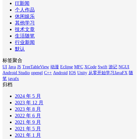
IT新闻
个人作品
休闲娱乐
其他学习
技术文章
生活随笔
行业新闻
默认
标签聚合
UI
Java
JS
TreeTableView
动漫
Eclipse
MFC
XCode
Swift
游记
NGUI
Android Studio
opengl
C++
Android
IOS
Unity
从零开始学习JavaFX
随
笔
javafx
归档
2024 年 5 月
2023 年 12 月
2023 年 8 月
2022 年 6 月
2021 年 9 月
2021 年 5 月
2021 年 1 月