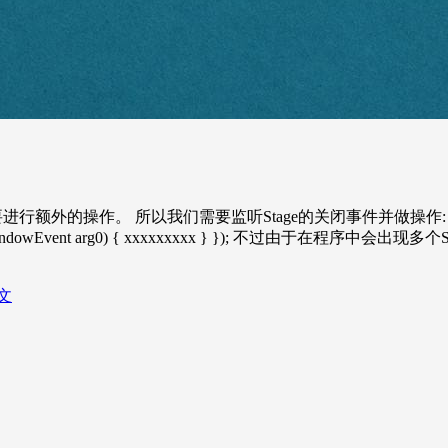
作。 所以我们需要监听Stage的关闭事件并做操作: primaryStage
void handle(WindowEvent arg0) { xxxxxxxxx } });
文