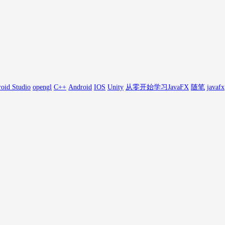
oid Studio
opengl
C++
Android
IOS
Unity
从零开始学习JavaFX
随笔
javafx