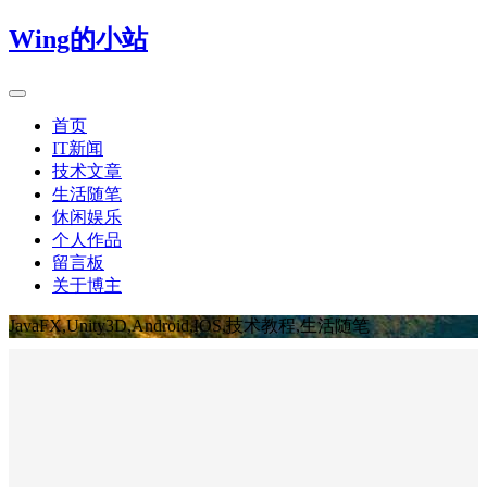
Wing的小站
首页
IT新闻
技术文章
生活随笔
休闲娱乐
个人作品
留言板
关于博主
JavaFX,Unity3D,Android,IOS,技术教程,生活随笔