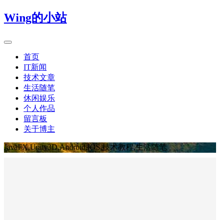
Wing的小站
首页
IT新闻
技术文章
生活随笔
休闲娱乐
个人作品
留言板
关于博主
JavaFX,Unity3D,Android,IOS,技术教程,生活随笔