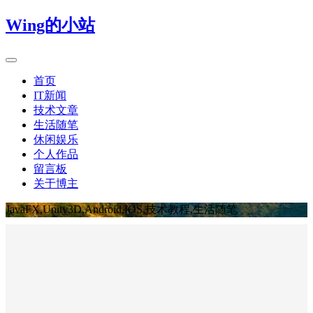
Wing的小站
首页
IT新闻
技术文章
生活随笔
休闲娱乐
个人作品
留言板
关于博主
JavaFX,Unity3D,Android,IOS,技术教程,生活随笔