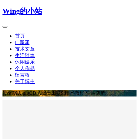
Wing的小站
首页
IT新闻
技术文章
生活随笔
休闲娱乐
个人作品
留言板
关于博主
JavaFX,Unity3D,Android,IOS,技术教程,生活随笔