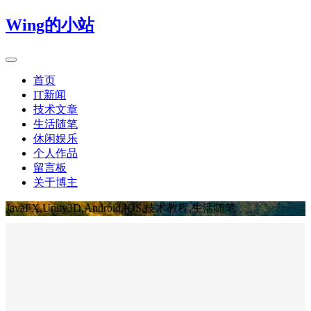
Wing的小站
首页
IT新闻
技术文章
生活随笔
休闲娱乐
个人作品
留言板
关于博主
JavaFX,Unity3D,Android,IOS,技术教程,生活随笔