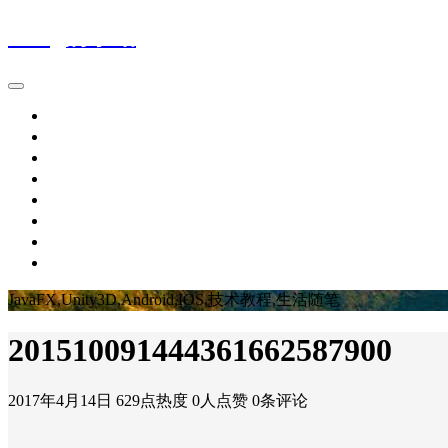
Wing的小站
首页
IT新闻
技术文章
生活随笔
休闲娱乐
个人作品
留言板
关于博主
JavaFX,Unity3D,Android,IOS,技术教程,生活随笔
201510091444361662587900
2017年4月14日
629点热度
0人点赞
0条评论