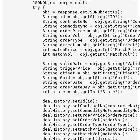
            JSONObject obj = null;

            try {

                obj = response.getJSONObject(i);

                String id = obj.getString("ID");

                String contracteNo = obj.getString("Con
                String commodityNo = obj.getString("Com
                String orderPrice = obj.getString("Orde
                String orderVol = obj.getString("OrderV
                String orderType = obj.getString("Order
                String direct = obj.getString("Direct")
                int matchPrice = obj.getInt("MatchPrice
                int matchVol = obj.getInt("MatchVol");

                String validDate = obj.getString("Valid
                String triggerPrice = obj.getString("Tr
                String offset = obj.getString("Offset")
                String Guid = obj.getString("Guid");

                String orderDate = obj.getString("Order
                String orderDateDay = obj.getString("Or
                int state = obj.getInt("State");

                dealHistory.setId(id);

                dealHistory.setContractNo(contracteNo);

                dealHistory.setCommodityNo(commodityNo)
                dealHistory.setOrderPrice(orderPrice);

                dealHistory.setOrderVol(orderVol);

                dealHistory.setOrderType(orderType);

                dealHistory.setMatchPrice(matchPrice);

                dealHistory.setMatchVol(matchVol);

                dealHistory.setDirect(direct);
