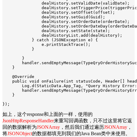
                dealHistory.setValidDate(validDate);

                dealHistory.setTriggerPrice(triggerPric
                dealHistory.setOffset(offset);

                dealHistory.setGuid(Guid);

                dealHistory.setOrderDate(orderDate);

                dealHistory.setOrderDateDay(orderDateDa
                dealHistory.setState(state);

                dealHistoryList.add(dealHistory);

            } catch (JSONException e) {

                e.printStackTrace();

            }

        }

        handler.sendEmptyMessage(TypeQryOrderHistorySuc
    }

    @Override

    public void onFailure(int statusCode, Header[] head
        Log.d(StaticData.App_Tag, "Query History Error:
        handler.sendEmptyMessage(TypeQryOrderHistoryErr
    }

});
如上，这个response和上面的一样，使用的
JsonHttpResponseHandler
来重写回调函数，只不过这里将它返
回的数据解析为
JSONArray
，然后我们通过遍历
JSONArray
，
将
JSONObject
的数据都填充到我们的Java Bean类中来使用。