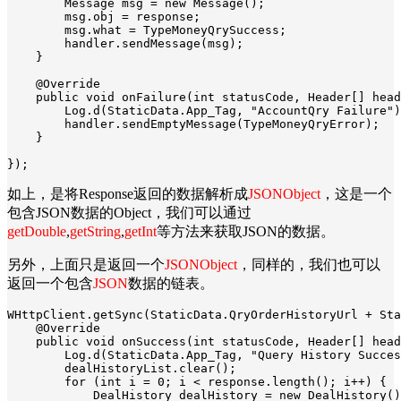
        Message msg = new Message();

        msg.obj = response;

        msg.what = TypeMoneyQrySuccess;

        handler.sendMessage(msg);

    }

    @Override

    public void onFailure(int statusCode, Header[] head
        Log.d(StaticData.App_Tag, "AccountQry Failure")
        handler.sendEmptyMessage(TypeMoneyQryError);

    }

});
如上，是将Response返回的数据解析成
JSONObject
，这是一个
包含JSON数据的Object，我们可以通过
getDouble
,
getString
,
getInt
等方法来获取JSON的数据。
另外，上面只是返回一个
JSONObject
，同样的，我们也可以
返回一个包含
JSON
数据的链表。
WHttpClient.getSync(StaticData.QryOrderHistoryUrl + Sta
    @Override

    public void onSuccess(int statusCode, Header[] head
        Log.d(StaticData.App_Tag, "Query History Succes
        dealHistoryList.clear();

        for (int i = 0; i < response.length(); i++) {

            DealHistory dealHistory = new DealHistory()