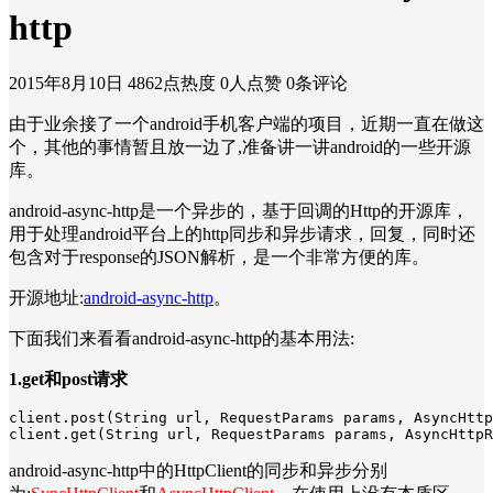
http
2015年8月10日
4862点热度
0人点赞
0条评论
由于业余接了一个android手机客户端的项目，近期一直在做这
个，其他的事情暂且放一边了,准备讲一讲android的一些开源
库。
android-async-http是一个异步的，基于回调的Http的开源库，
用于处理android平台上的http同步和异步请求，回复，同时还
包含对于response的JSON解析，是一个非常方便的库。
开源地址:
android-async-http
。
下面我们来看看android-async-http的基本用法:
1.get和post请求
client.post(String url, RequestParams params, AsyncHttp
client.get(String url, RequestParams params, AsyncHttpR
android-async-http中的HttpClient的同步和异步分别