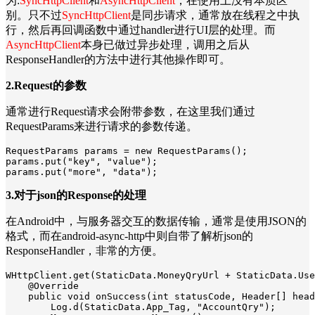
为:
SyncHttpClient
和
AsyncHttpClient
，在使用上没有本质区
别。只不过
SyncHttpClient
是同步请求，通常放在线程之中执
行，然后再回调函数中通过handler进行UI层的处理。而
AsyncHttpClient
本身已做过异步处理，调用之后从
ResponseHandler的方法中进行其他操作即可。
2.Request的参数
通常进行Request请求会附带参数，在这里我们通过
RequestParams来进行请求的参数传递。
RequestParams params = new RequestParams(); 

params.put("key", "value"); 

params.put("more", "data");
3.对于json的Response的处理
在Android中，与服务器交互的数据传输，通常是使用JSON的
格式，而在android-async-http中则自带了解析json的
ResponseHandler，非常的方便。
WHttpClient.get(StaticData.MoneyQryUrl + StaticData.Use
    @Override

    public void onSuccess(int statusCode, Header[] head
        Log.d(StaticData.App_Tag, "AccountQry");
