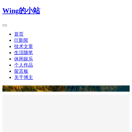
Wing的小站
首页
IT新闻
技术文章
生活随笔
休闲娱乐
个人作品
留言板
关于博主
JavaFX,Unity3D,Android,IOS,技术教程,生活随笔