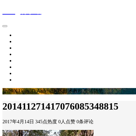
Wing的小站
首页
IT新闻
技术文章
生活随笔
休闲娱乐
个人作品
留言板
关于博主
JavaFX,Unity3D,Android,IOS,技术教程,生活随笔
201411271417076085348815
2017年4月14日
345点热度
0人点赞
0条评论