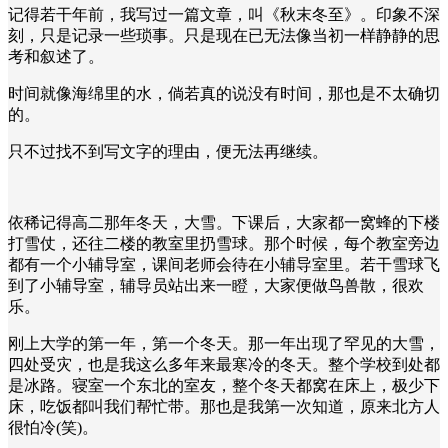
记得若干年前，我写过一篇文章，叫《秋末冬至》。印象不深
刻，只是记录一些琐事。只是现在已无法像当初一样静静的思
考和叙述了。
时间就像海绵里的水，倘若真的说没有时间，那也是不太确切
的。
只不过找不到写文字的理由，便无法再继续。
依稀记得高二那年冬天，大雪。下课后，大家都一窝蜂的下楼
打雪仗，还往二楼的教室里扔雪球。那个时候，每个教室旁边
都有一个小辅导室，课间老师会待在小辅导室里。若干雪球飞
到了小辅导室，辅导员站出来一瞪，大家便做鸟兽散，很欢
乐。
刚上大学的第一年，第一个冬天。那一年出现了罕见的大雪，
四处受灾，也是我这么多年来最寒冷的冬天。整个学校到处都
是冰路。寝室一个东北的室友，整个冬天都窝在床上，极少下
床，吃饭都叫我们帮忙带。那也是我第一次知道，原来北方人
很怕冷(笑)。