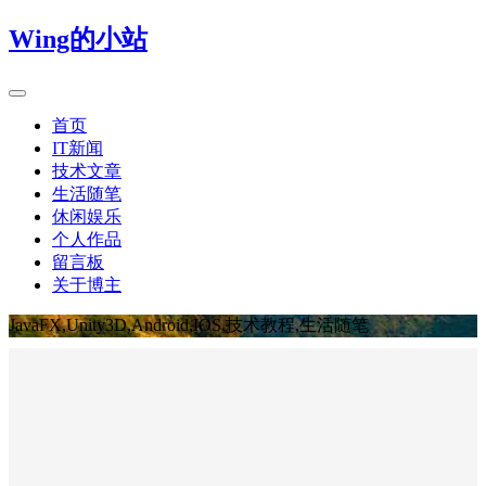
Wing的小站
首页
IT新闻
技术文章
生活随笔
休闲娱乐
个人作品
留言板
关于博主
JavaFX,Unity3D,Android,IOS,技术教程,生活随笔