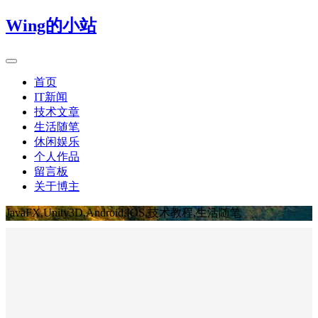
Wing的小站
首页
IT新闻
技术文章
生活随笔
休闲娱乐
个人作品
留言板
关于博主
JavaFX,Unity3D,Android,IOS,技术教程,生活随笔