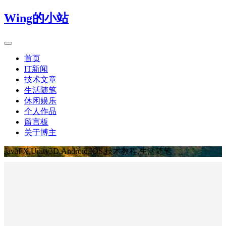
Wing的小站
首页
IT新闻
技术文章
生活随笔
休闲娱乐
个人作品
留言板
关于博主
JavaFX,Unity3D,Android,IOS,技术教程,生活随笔