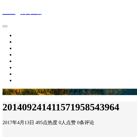
Wing的小站
首页
IT新闻
技术文章
生活随笔
休闲娱乐
个人作品
留言板
关于博主
JavaFX,Unity3D,Android,IOS,技术教程,生活随笔
201409241411571958543964
2017年4月13日
495点热度
0人点赞
0条评论